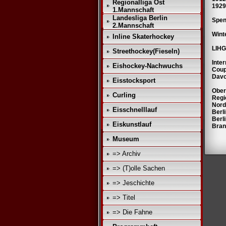
Regionalliga Ost
1929
1.Mannschaft
Landesliga Berlin
Spen
2.Mannschaft
Wint
Inline Skaterhockey
LIHG
Streethockey(Fieseln)
Inte
Eishockey-Nachwuchs
Coup
Davo
Eisstocksport
Ober
Curling
Regi
Nord
Eisschnelllauf
Berl
Berl
Eiskunstlauf
Bran
Museum
=> Archiv
=> (T)olle Sachen
=> Jeschichte
=> Titel
=> Die Fahne