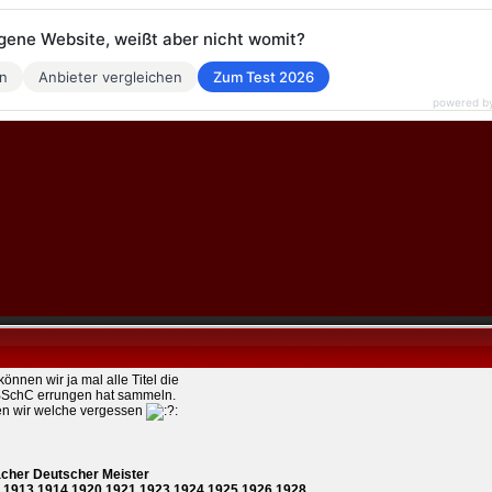
eigene Website, weißt aber nicht womit?
en
Anbieter vergleichen
Zum Test 2026
powered b
können wir ja mal alle Titel die
BSchC errungen hat sammeln.
n wir welche vergessen
acher Deutscher Meister
,1913,1914,1920,1921,1923,1924,1925,1926,1928,