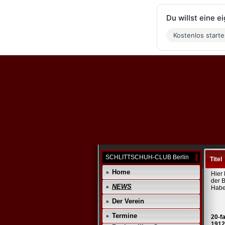
Du willst eine 
Kostenlos start
SCHLITTSCHUH-CLUB Berlin
Titel
Home
Hier 
der 
NEWS
Habe
Der Verein
Termine
20-f
1912